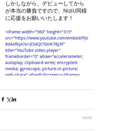
しかしながら、デビューしてから
が本当の勝負ですので、NiziU同様
に応援をお願いいたします！
<iframe width="560" height="315" 
src="https://www.youtube.com/embed/PJo
8dAxfbjA?si=Jl34Qt70InK7Bj3F" 
title="YouTube video player" 
frameborder="0" allow="accelerometer; 
autoplay; clipboard-write; encrypted-
media; gyroscope; picture-in-picture; 
web-share" allowfullscreen></iframe>