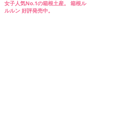
女子人気No.1の箱根土産。 箱根ル
ルルン 好評発売中。
女子人気No.1の箱根土産。 箱根ル
ルルン 好評発売中。
プロダクション･ワーク
YouTube用 外国語翻訳字幕デー
タ制作
ネイティブスピーカーによる外国語翻訳
を行い、SRTデータにて納品いたしま
す。
韓国語・英語・中国語・南米スペイ
ン語・ベトナム語・タイ語・インドネシ
ア語などに対応。
番組販売
韓国ドラマ･台湾ドラマをCS局･BS局･地
韓国
上局･配信会社へ販売しています。