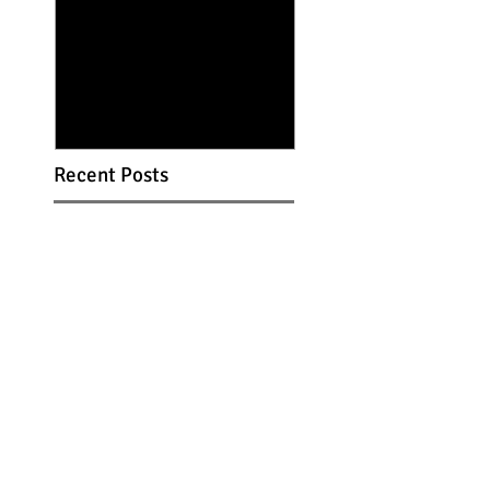
NEXZ "One Bite"
NEXZ "Keep on
M/V
Moving" M/V
Recent Posts
NEXZ "One Bite" M/V
NEXZ "Keep on Moving"
M/V
箱根ルルルン 箱根バラの
ハンドクリーム