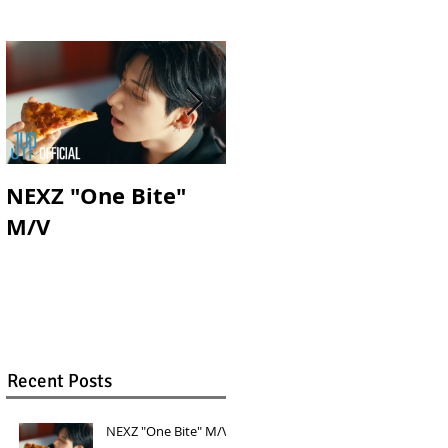
ウ
NEXZ "One Bite"
NEXZ "Keep on
M/V
Moving" M/V
Recent Posts
NEXZ "One Bite" M/V