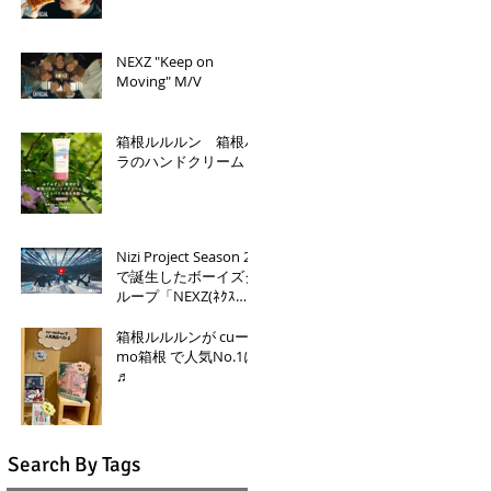
NEXZ "Keep on
Moving" M/V
箱根ルルルン 箱根バ
ラのハンドクリーム
Nizi Project Season 2
で誕生したボーイズグ
ループ「NEXZ(ﾈｸｽ
ｼﾞ)」、プレデビュー
曲は「Miracle」
箱根ルルルンが cuー
mo箱根 で人気No.1に
♬
Search By Tags