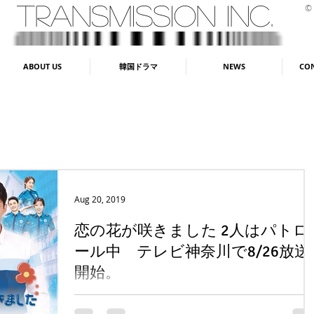
TRANSMISSION INC.
©
ABOUT US
韓国ドラマ
NEWS
CON
Aug 20, 2019
恋の花が咲きました 2人はパトロ
ール中 テレビ神奈川で8/26放送
開始。
「花郎ファラン」ト･ジハン × 「感激時代～闘神の誕生」
ム･スヒャン × 「私の心は花の雨」イ･チャンウク 最高視聴