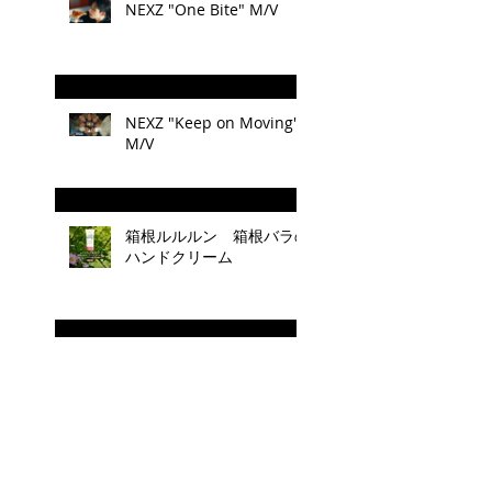
NEXZ "One Bite" M/V
NEXZ "Keep on Moving"
M/V
箱根ルルルン 箱根バラの
ハンドクリーム
Nizi Project Season 2 で
誕生したボーイズグループ
「NEXZ(ﾈｸｽｼﾞ)」、プレデ
ビュー曲は「Miracle」
箱根ルルルンが cuーmo箱