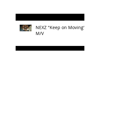
NEXZ "Keep on Moving"
M/V
箱根ルルルン 箱根バラの
ハンドクリーム
Nizi Project Season 2 で
誕生したボーイズグループ
「NEXZ(ﾈｸｽｼﾞ)」、プレデ
ビュー曲は「Miracle」
箱根ルルルンが cuーmo箱
根 で人気No.1に♬